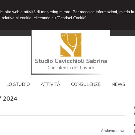
 del sito web e attività di marketing mirate. Per maggiori informazioni, riveda la
 relative ai cookie, cliccando su 'Gestisci Cookie'
Studio Cavicchioli Sabrina
Consulenza del Lavoro
LO STUDIO
ATTIVITÀ
CONSULENZE
NEWS
' 2024
Archivio news