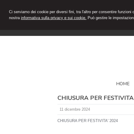
Ci serviamo dei cookie per diversi fini, tra l'altro per consentire funzioni
nostra
informativa sulla privacy e sui cookie.
Può gestire le impostazioni
HOME
CHIUSURA PER FESTIVITA
11 dicembre 2024
CHIUSURA PER FESTIVITA' 2024