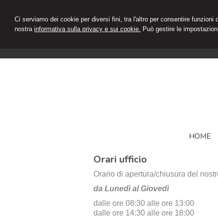
Ci serviamo dei cookie per diversi fini, tra l'altro per consentire funzioni
nostra
informativa sulla privacy e sui cookie.
Può gestire le impostazioni
HOME
Orari ufficio
Orario di apertura/chiusura del nostr
da Lunedì al Giovedì
dalle ore 08:30 alle ore 13:00
dalle ore 14:30 alle ore 18:00