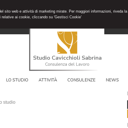
 del sito web e attività di marketing mirate. Per maggiori informazioni, riveda la
 relative ai cookie, cliccando su 'Gestisci Cookie'
Studio Cavicchioli Sabrina
Consulenza del Lavoro
LO STUDIO
ATTIVITÀ
CONSULENZE
NEWS
o studio