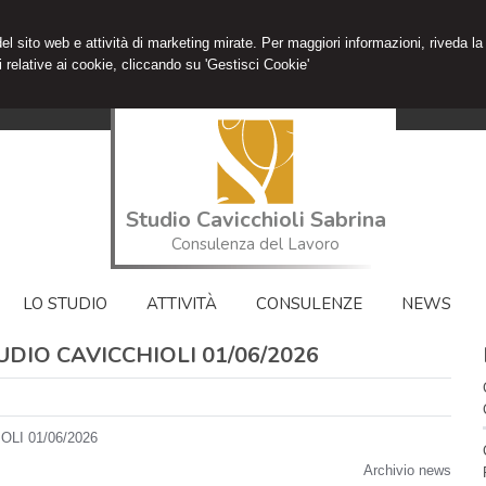
 del sito web e attività di marketing mirate. Per maggiori informazioni, riveda la
 relative ai cookie, cliccando su 'Gestisci Cookie'
Studio Cavicchioli Sabrina
Consulenza del Lavoro
LO STUDIO
ATTIVITÀ
CONSULENZE
NEWS
DIO CAVICCHIOLI 01/06/2026
LI 01/06/2026
Archivio news