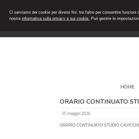
Ci serviamo dei cookie per diversi fini, tra l'altro per consentire funzioni
nostra
informativa sulla privacy e sui cookie.
Può gestire le impostazioni
HOME
ORARIO CONTINUATO STU
25 maggio 2026
ORARIO CONTINUATO STUDIO CAVICCHIO