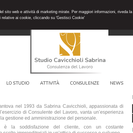
 del sito web e attività di marketing mirate. Per maggiori informazioni, riveda la
 relative ai cookie, cliccando su 'Gestisci Cookie'
Studio Cavicchioli Sabrina
Consulenza del Lavoro
LO STUDIO
ATTIVITÀ
CONSULENZE
NEWS
Mantova nel 1993 da Sabrina Cavicchioli, appassionata di
all’esercizio di Consulente del Lavoro, vanta un’esperienza
lla gestione ed amministrazione del personale.
ata è la soddisfazione del cliente, con un costante
celte imprenditoriali in un’ottica di successo e sviluppo.