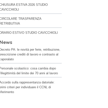
CHIUSURA ESTIVA 2026 STUDIO
CAVICCHIOLI
CIRCOLARE TRASPARENZA
RETRIBUTIVA
ORARIO ESTIVO STUDIO CAVICCHIOLI
News
Decreto PA: le novità per ferie, retribuzione,
prescrizione crediti di lavoro e contrasto al
caporalato
Personale scolastico: cosa cambia dopo
l'illegittimità del limite dei 70 anni al lavoro
Accordo sulla rappresentanza datoriale:
primi criteri per individuare il CCNL di
riferimento