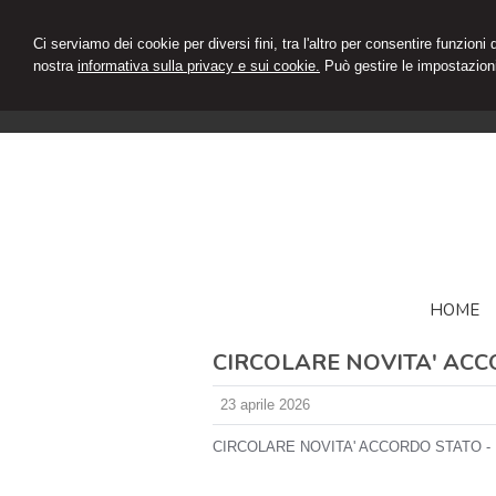
Ci serviamo dei cookie per diversi fini, tra l'altro per consentire funzioni
nostra
informativa sulla privacy e sui cookie.
Può gestire le impostazioni
HOME
CIRCOLARE NOVITA' ACC
23 aprile 2026
CIRCOLARE NOVITA' ACCORDO STATO - 