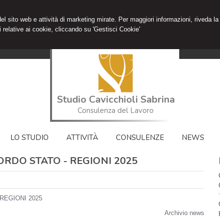
 del sito web e attività di marketing mirate. Per maggiori informazioni, riveda la
 relative ai cookie, cliccando su 'Gestisci Cookie'
Studio Cavicchioli Sabrina
Consulenza del Lavoro
LO STUDIO
ATTIVITÀ
CONSULENZE
NEWS
ORDO STATO - REGIONI 2025
REGIONI 2025
Archivio news